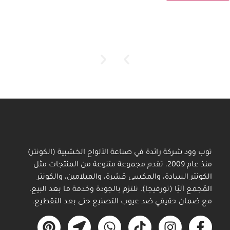
Melamine
Melamine
Melamine
Melamine
Melamine
CODE
CODE
CODE
CODE
CODE
9009
3031
3026
0310
6015
توب وود شركة رائدة في صناعة الألواح الخشبية (الكونتر)
منذ عام 2009، تقدم مجموعة متنوعة من المنتجات مثل
الكونتر السادة، والمكسى قشرة، والميلامين، والكونتر
لتحميل
لتحميل
لتحميل
لتحميل
لتحميل
الكتالوج
الكتالوج
الكتالوج
الكتالوج
الكتالوج
المُجمع آليًا (تورفيجا). نلتزم بالجودة وخدمة ما بعد البيع،
مع ضمان حقيقي ضد عيوب التصنيع حتى بعد التقطيع.